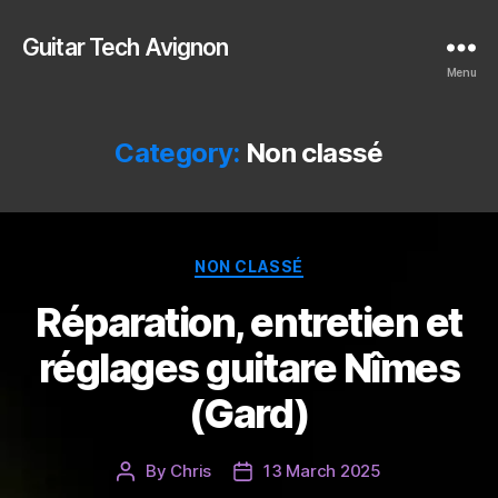
Guitar Tech Avignon
Menu
Category:
Non classé
Categories
NON CLASSÉ
Réparation, entretien et
réglages guitare Nîmes
(Gard)
By
Chris
13 March 2025
Post
Post
author
date