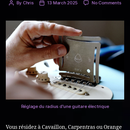
on
By
Chris
13 March 2025
No Comments
Post
Post
Entr
author
date
répa
et
régl
guit
à
Cava
Car
et
Ora
(Vau
–
84).
Réglage du radius d'une guitare électrique
Vous résidez à Cavaillon, Carpentras ou Orange